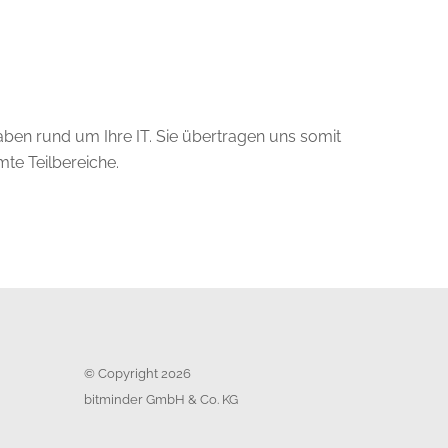
ben rund um Ihre IT. Sie übertragen uns somit
te Teilbereiche.
© Copyright
2026
bitminder GmbH & Co. KG