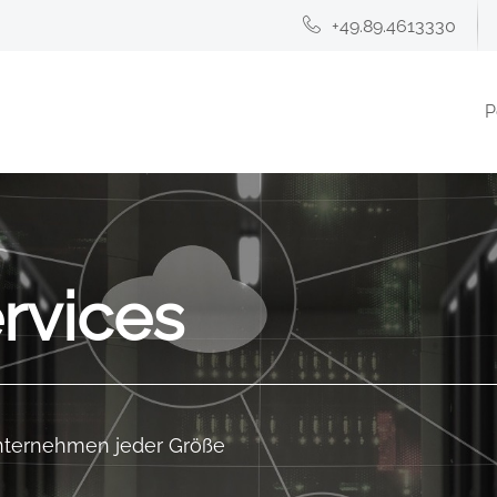
+49.89.4613330
P
rvices
Unternehmen jeder Größe