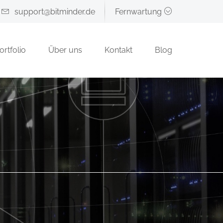
support@bitminder.de
Fernwartung
ortfolio
Über uns
Kontakt
Blog