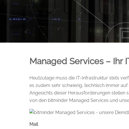
Managed Services – Ihr I
Heutzutage muss die IT-Infrastruktur stets ver
es zudem sehr schwierig, technisch immer auf
Angesichts dieser Herausforderungen stellen sic
von den bitminder Managed Services und unser
Mail