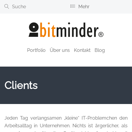
Mehr
+49.89.4613330
support@bitminder.de
Portfolio
Über uns
Kontakt
Blog
Clients
Jeden Tag verlangsamen „kleine“ IT-Problemchen den
Arbeitsalltag in Unternehmen. Nichts ist ärgerlicher, als